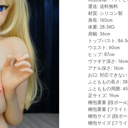
運送:
送料無料
材質:
シリコン製
身長:
160cm
体重:
28.5KG
肩幅:
36cm
トップバスト:
86.5
ウエスト:
60cm
ヒップ:
87cm
ヴァギナ深さ:
16cm
アナル深さ:
16cm
お口:
対応できない
ふとももの長さ:
38
ふとももの周囲:
45
足サイズ:
19cm
梱包重量 (段ボール)
梱包重量 (フライト
梱包サイズ (段ボール
梱包サイズ (フライ