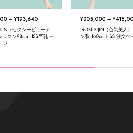
800
–
¥
193,640
¥
305,000
–
¥
415,0
EBIJIN（セクシービューテ
IROKEBIJIN（色気美人
リコン98cm HSS巨乳 –
ン製 160cm HSS 注文
ージ