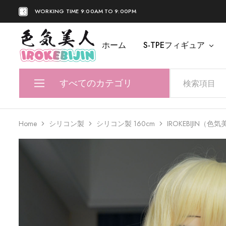
WORKING TIME 9:00AM TO 9:00PM
ホーム
S-TPEフィギュア
IROKEBIJIN
Shop
すべてのカテゴリ
S-TPEフィギュア
Home
シリコン製
シリコン製 160cm
IROKEBIJIN（色気美
シリコンフィギュア
配属品
偽造防止機能