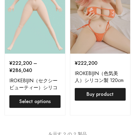
¥
222,200
–
¥
222,200
¥
286,040
IROKEBIJIN（色気美
人）シリコン製 120cm
IROKEBIJIN（セクシー
HSS 注文ページ Aisa
ビューティー）シリコ
Buy product
ン120cm HSS巨乳 – 注
文ページ
Select options
を示す
2
の
2
製品