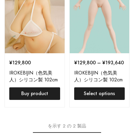
¥
129,800
¥
129,800
–
¥
193,640
IROKEBIJIN（色気美
IROKEBIJIN（色気美
人）シリコン製 102cm
人）シリコン製 102cm
(Hyper Soft Silicone) –
HSS 注文ページ
巨乳- Koharu
Buy product
Select options
を示す
2
の
2
製品