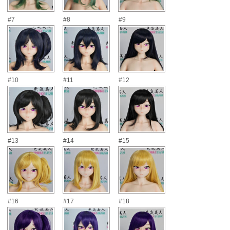
#7
#8
#9
#10
#11
#12
#13
#14
#15
#16
#17
#18