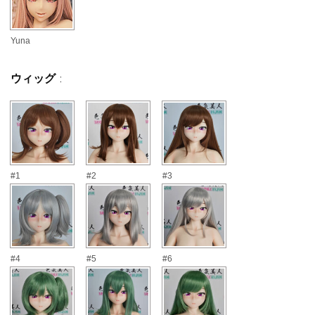
Yuna
ウィッグ
:
#1
#2
#3
#4
#5
#6