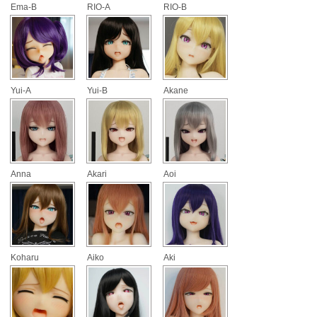
Ema-B
RIO-A
RIO-B
Yui-A
Yui-B
Akane
Anna
Akari
Aoi
Koharu
Aiko
Aki