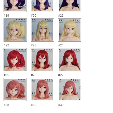
#19
#20
#21
#22
#23
#24
#25
#26
#27
#28
#29
#30