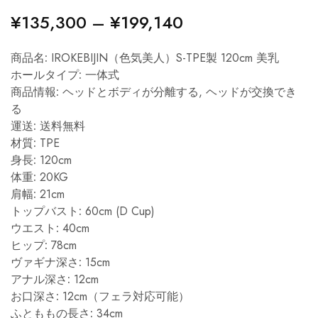
¥
135,300
–
¥
199,140
商品名:
IROKEBIJIN（色気美人）S-TPE製 120cm 美乳
ホールタイプ:
一体式
商品情報:
ヘッドとボディが分離する, ヘッドが交換でき
る
運送:
送料無料
材質:
TPE
身長:
120cm
体重:
20KG
肩幅:
21cm
トップバスト:
60cm (D Cup)
ウエスト:
40cm
ヒップ:
78cm
ヴァギナ深さ:
15cm
アナル深さ:
12cm
お口深さ:
12cm（フェラ対応可能）
ふとももの長さ:
34cm