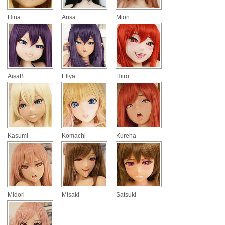
Hina
Arisa
Mion
AisaB
Eliya
Hiiro
Kasumi
Komachi
Kureha
Midori
Misaki
Satsuki