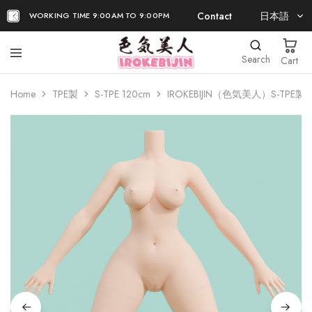
Contact
日本語
WORKING TIME 9:00AM TO 9:00PM
日本語
Search
Cart
EN
Home
TPE製
S-TPE 120cm
IROKEBIJIN（色気美人）S-TPE製