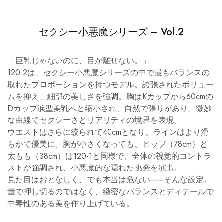
セクシー小悪魔シリーズ – Vol.2
「巨乳じゃないのに、目が離せない。」
120-2は、セクシー小悪魔シリーズの中で最もバランスの
取れたプロポーションを持つモデル。誇張されたボリュー
ムを抑え、細部の美しさを強調。胸はKカップから60cmの
Dカップ涙型美乳へと縮小され、自然で張りがあり、微妙
な曲線でセクシーさとリアリティの境界を表現。
ウエストはさらに絞られて40cmとなり、ラインはより滑
らかで優美に。胸が小さくなっても、ヒップ（78cm）と
太もも（38cm）は120-1と同様で、全体の視覚的コントラ
ストが強調され、小悪魔的な隠れた挑発を演出。
見た目はおとなしく、でも本当は危ない——そんな設定。
量で押し切るのではなく、緻密なバランスとディテールで
中毒性のある美を作り上げている。