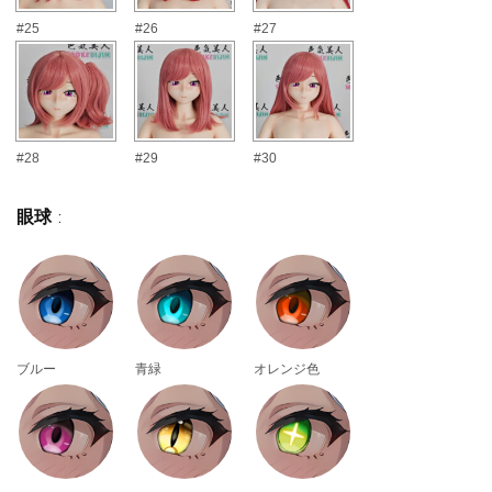
#25
#26
#27
#28
#29
#30
眼球
:
ブルー
青緑
オレンジ色