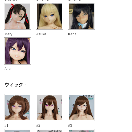
Mary
Azuka
Kana
Aisa
ウィッグ
:
#1
#2
#3