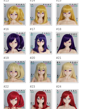
#13
#14
#15
#16
#17
#18
#19
#20
#21
#22
#23
#24