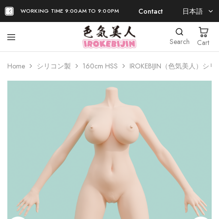
Contact
日本語
WORKING TIME 9:00AM TO 9:00PM
日本語
Search
Cart
EN
Home
シリコン製
160cm HSS
IROKEBIJIN（色気美人）シリ