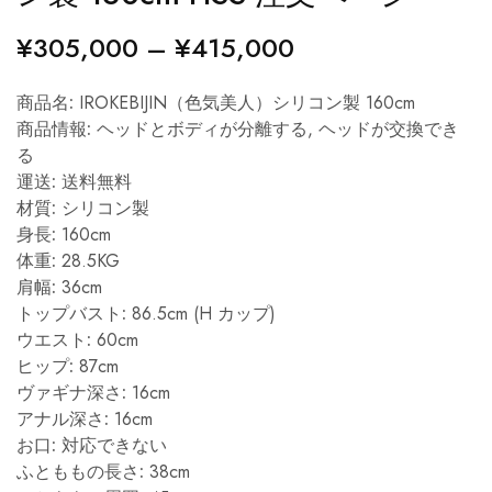
¥
305,000
–
¥
415,000
商品名:
IROKEBIJIN（色気美人）シリコン製 160cm
商品情報:
ヘッドとボディが分離する, ヘッドが交換でき
る
運送:
送料無料
材質:
シリコン製
身長:
160cm
体重:
28.5KG
肩幅:
36cm
トップバスト:
86.5cm (H カップ)
ウエスト:
60cm
ヒップ:
87cm
ヴァギナ深さ:
16cm
アナル深さ:
16cm
お口:
対応できない
ふとももの長さ:
38cm