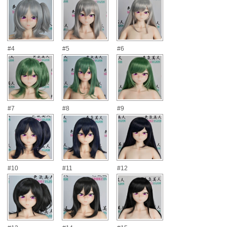
#4
#5
#6
#7
#8
#9
#10
#11
#12