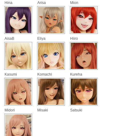
Hina
Arisa
Mion
AisaB
Eliya
Hiiro
Kasumi
Komachi
Kureha
Midori
Misaki
Satsuki