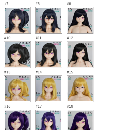
#7
#8
#9
#10
#11
#12
#13
#14
#15
#16
#17
#18