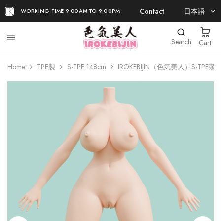
Contact
日本語
WORKING TIME 9:00AM TO 9:00PM
日本語
Search
Cart
EN
Home
TPE製
S-TPE 148cm
IROKEBIJIN（色気美人）S-TPE製 