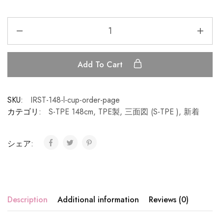
Add To Cart
SKU:
IRST-148-l-cup-order-page
カテゴリ:
S-TPE 148cm
,
TPE製
,
三面図 (S-TPE )
,
新着
シェア:
Description
Additional information
Reviews (0)