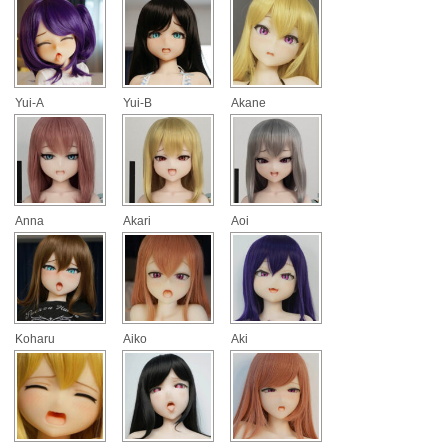
Yui-A
Yui-B
Akane
Anna
Akari
Aoi
Koharu
Aiko
Aki